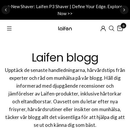
d
✨New Shaver: Laifen P3 Shaver | Define Your Edge. Explore
Now >>
0
Laifen blogg
Upptäck de senaste handledningarna, hårvårdstips från
experter och råd om munhälsa på vår blogg. Håll dig
informerad med djupgående recensioner och
jämförelser av Laifen-produkter, inklusive hårtorkar
och eltandborstar. Oavsett om du letar efter nya
frisyrer, hårvårdsrutiner eller insikter om munhälsa,
täcker vår blogg allt det väsentliga för att hjälpa dig att
se ut och känna dig som bäst.