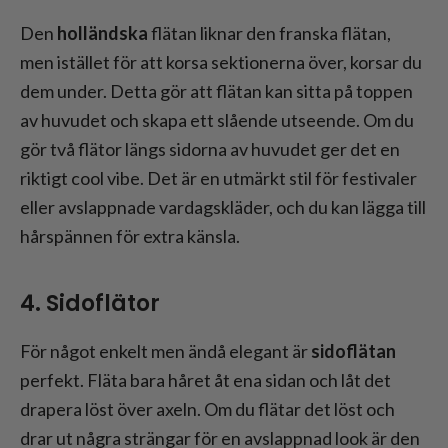
Den
holländska
flätan liknar den franska flätan,
men istället för att korsa sektionerna över, korsar du
dem under. Detta gör att flätan kan sitta på toppen
av huvudet och skapa ett slående utseende. Om du
gör två flätor längs sidorna av huvudet ger det en
riktigt cool vibe. Det är en utmärkt stil för festivaler
eller avslappnade vardagskläder, och du kan lägga till
hårspännen för extra känsla.
4. Sidoflätor
För något enkelt men ändå elegant är
sidoflätan
perfekt. Fläta bara håret åt ena sidan och låt det
drapera löst över axeln. Om du flätar det löst och
drar ut några strängar för en avslappnad look är den