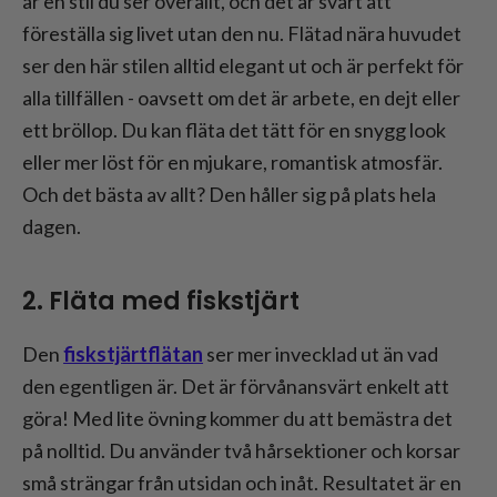
är en stil du ser överallt, och det är svårt att
föreställa sig livet utan den nu. Flätad nära huvudet
ser den här stilen alltid elegant ut och är perfekt för
alla tillfällen - oavsett om det är arbete, en dejt eller
ett bröllop. Du kan fläta det tätt för en snygg look
eller mer löst för en mjukare, romantisk atmosfär.
Och det bästa av allt? Den håller sig på plats hela
dagen.
2. Fläta med fiskstjärt
Den
fiskstjärtflätan
ser mer invecklad ut än vad
den egentligen är. Det är förvånansvärt enkelt att
göra! Med lite övning kommer du att bemästra det
på nolltid. Du använder två hårsektioner och korsar
små strängar från utsidan och inåt. Resultatet är en