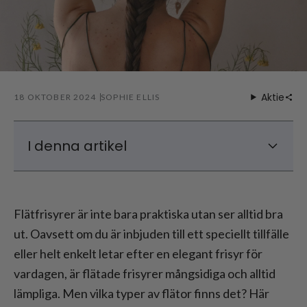
Aktie
18 OKTOBER 2024
SOPHIE ELLIS
I denna artikel
Populära flätfrisyrer du borde veta
Fler flätfrisyrer för vardaglig variation
Flätfrisyrer är inte bara praktiska utan ser alltid bra
Vilka flätfrisyrer fungerar för kort hår?
ut. Oavsett om du är inbjuden till ett speciellt tillfälle
eller helt enkelt letar efter en elegant frisyr för
vardagen, är flätade frisyrer mångsidiga och alltid
lämpliga. Men vilka typer av flätor finns det? Här