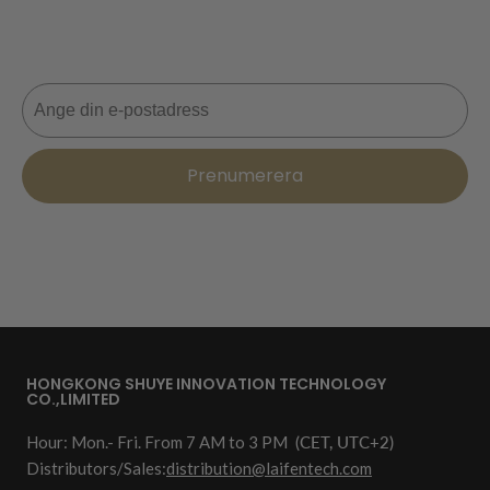
Missa aldrig en deal! Gå med nu för uppdateringar,
stiltips och 10% rabatt på din nästa beställning. 📩
E-post
Prenumerera
HONGKONG SHUYE INNOVATION TECHNOLOGY
CO.,LIMITED
Hour: Mon.- Fri. From 7 AM to 3 PM
(CET, UTC+2)
Distributors/Sales:
distribution@laifentech.com