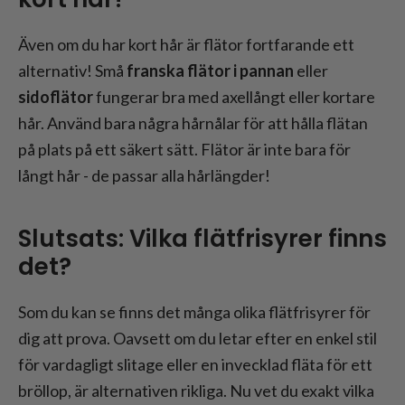
Även om du har kort hår är flätor fortfarande ett
alternativ! Små
franska flätor i pannan
eller
sidoflätor
fungerar bra med axellångt eller kortare
hår. Använd bara några hårnålar för att hålla flätan
på plats på ett säkert sätt. Flätor är inte bara för
långt hår - de passar alla hårlängder!
Slutsats: Vilka flätfrisyrer finns
det?
Som du kan se finns det många olika flätfrisyrer för
dig att prova. Oavsett om du letar efter en enkel stil
för vardagligt slitage eller en invecklad fläta för ett
bröllop, är alternativen rikliga. Nu vet du exakt vilka