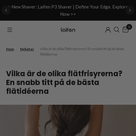
d
✨New Shaver: Laifen P3 Shaver | Define Your Edge. Explore
Now >>
0
/
/
Vilka är de olika flätfrisyrerna? En snabb titt på de bästa
Hem
Nyheter
flätidéerna
Vilka är de olika flätfrisyrerna?
En snabb titt på de bästa
flätidéerna