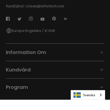
Kundtjänst: csteam@laifentech.com
Europa Engelska / € EUR
Information Om
Kundvård
Program
Svenska