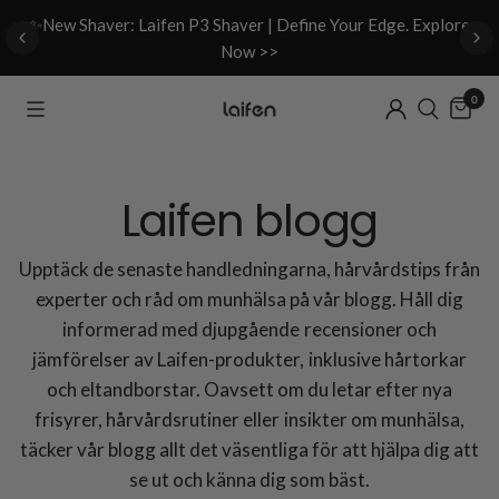
d
✨New Shaver: Laifen P3 Shaver | Define Your Edge. Explore
Now >>
0
Laifen blogg
Upptäck de senaste handledningarna, hårvårdstips från
experter och råd om munhälsa på vår blogg. Håll dig
informerad med djupgående recensioner och
jämförelser av Laifen-produkter, inklusive hårtorkar
och eltandborstar. Oavsett om du letar efter nya
frisyrer, hårvårdsrutiner eller insikter om munhälsa,
täcker vår blogg allt det väsentliga för att hjälpa dig att
se ut och känna dig som bäst.