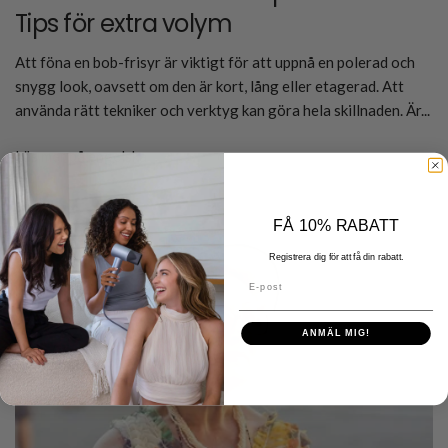
Tips för extra volym
Att föna en bob-frisyr är viktigt för att uppnå en polerad och
snygg look, oavsett om den är kort, lång eller etagerad. Att
använda rätt tekniker och verktyg kan göra hela skillnaden. Är...
Läs mer på engelska
FÅ 10% RABATT
Registrera dig för att få din rabatt.
E-post
ANMÄL MIG!