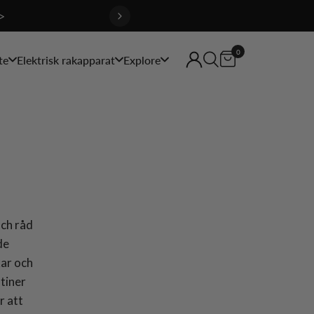
>
0
te
Elektrisk rakapparat
Explore
och råd
de
kar och
tiner
r att