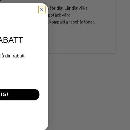
 den bästa resehårtorken för dig. Lär dig vilka
ner som är viktigast och upptäck våra
ndationer för kraftfulla, kompakta resehårfönar.
 på engelska
ABATT
få din rabatt.
IG!