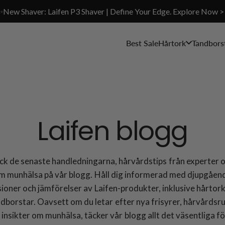
✨New Shaver: Laifen P3 Shaver | Define Your Edge. Explore Now >
Best Sale
Hårtork
Tandbors
Laifen blogg
k de senaste handledningarna, hårvårdstips från experter 
m munhälsa på vår blogg. Håll dig informerad med djupgåen
ioner och jämförelser av Laifen-produkter, inklusive hårtor
ndborstar. Oavsett om du letar efter nya frisyrer, hårvårdsru
r insikter om munhälsa, täcker vår blogg allt det väsentliga fö