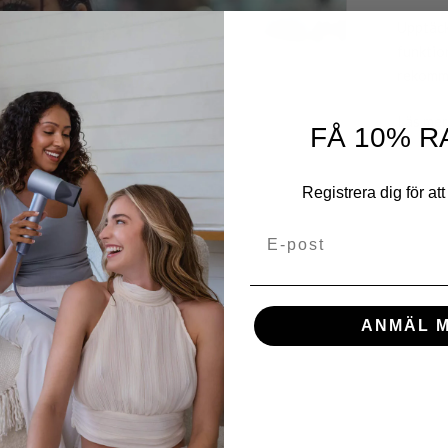
Upptäck
funktio
rekomme
Läs mer
FÅ 10% R
Registrera dig för att 
E-post
ANMÄL M