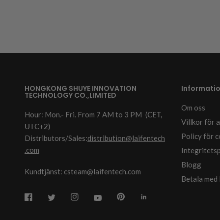
HONGKONG SHUYE INNOVATION
Informati
TECHNOLOGY CO.,LIMITED
Om oss
Hour: Mon.- Fri. From 7 AM to 3 PM
(CET,
Villkor för
UTC+2)
Policy för 
Distributors/Sales:
distribution@laifentech
.com
Integritets
Blogg
Kundtjänst: csteam@laifentech.com
Betala med 