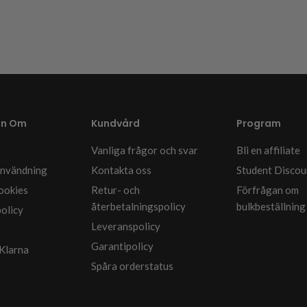
on Om
Kundvård
Program
Vanliga frågor och svar
Bli en affiliate
 användning
Kontakta oss
Student Discou
cookies
Retur- och
Förfrågan om
återbetalningspolicy
bulkbeställning
policy
Leveranspolicy
Garantipolicy
Klarna
Spåra orderstatus