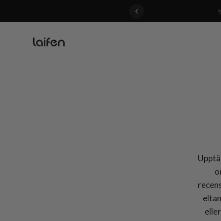
 gentle for everyone>>
Upptäc
o
recens
elta
elle