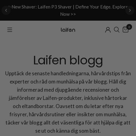
d
✨New Shaver: Laifen P3 Shaver | Define Your Edge. Explore
Now >>
0
Laifen blogg
Upptäck de senaste handledningarna, hårvårdstips från
experter och råd om munhälsa på vår blogg. Håll dig
informerad med djupgående recensioner och
jämförelser av Laifen-produkter, inklusive hårtorkar
och eltandborstar. Oavsett om du letar efter nya
frisyrer, hårvårdsrutiner eller insikter om munhälsa,
täcker vår blogg allt det väsentliga för att hjälpa dig att
se ut och känna dig som bäst.