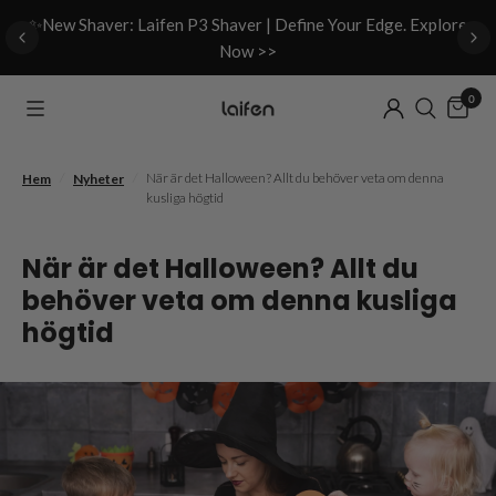
d
✨New Shaver: Laifen P3 Shaver | Define Your Edge. Explore
Now >>
0
/
/
När är det Halloween? Allt du behöver veta om denna
Hem
Nyheter
kusliga högtid
När är det Halloween? Allt du
behöver veta om denna kusliga
högtid