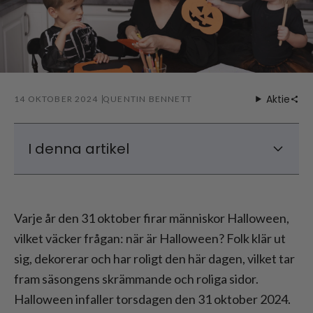
Aktie
14 OKTOBER 2024
QUENTIN BENNETT
I denna artikel
Historien och bakgrunden till Halloween
När är Halloween 2024?
Varje år den 31 oktober firar människor Halloween,
Halloween-kostymer
vilket väcker frågan: när är Halloween? Folk klär ut
Halloween-dekorationer i Storbritannien
sig, dekorerar och har roligt den här dagen, vilket tar
Halloween-presenter
fram säsongens skrämmande och roliga sidor.
Halloween infaller torsdagen den 31 oktober 2024.