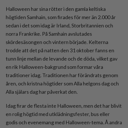
Halloween har sina rötter i den gamla keltiska
högtiden Samhain, som firades för mer än 2.000 år
sedan i det som idag är Irland, Storbritannien och
norra Frankrike. På Samhain avslutades
skördesäsongen och vintern började. Kelterna
trodde att det på natten den 31 oktober fanns en
tunn linje mellan de levande och de döda, vilket gav
en rik Halloween-bakgrund som formar våra
traditioner idag. Traditionen har förändrats genom
åren, och kristna högtider som Alla helgons dag och
Alla själars dag har påverkat den.
Idag firar de flesta inte Halloween, men det har blivit
en rolig högtid med utklädningsfester, bus eller
godis och evenemang med Halloween-tema. Å andra