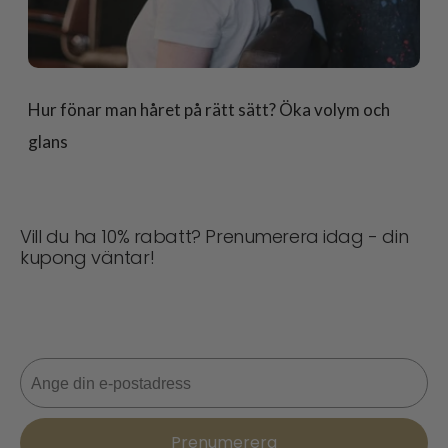
Hur fönar man håret på rätt sätt? Öka volym och
glans
Vill du ha 10% rabatt? Prenumerera idag - din
kupong väntar!
Missa aldrig en deal! Gå med nu för uppdateringar,
stiltips och 10% rabatt på din nästa beställning. 📩
E-post
Prenumerera