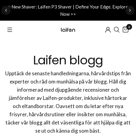
d
✨New Shaver: Laifen P3 Shaver | Define Your Edge. Explore
Now >>
0
Laifen blogg
Upptäck de senaste handledningarna, hårvårdstips från
experter och råd om munhälsa på vår blogg. Håll dig
informerad med djupgående recensioner och
jämförelser av Laifen-produkter, inklusive hårtorkar
och eltandborstar. Oavsett om du letar efter nya
frisyrer, hårvårdsrutiner eller insikter om munhälsa,
täcker vår blogg allt det väsentliga för att hjälpa dig att
se ut och känna dig som bäst.