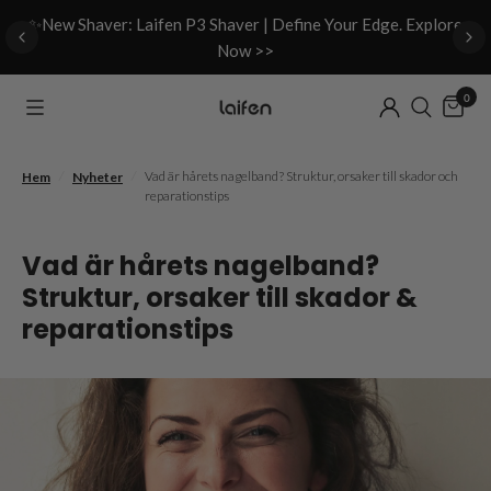
d
✨New Shaver: Laifen P3 Shaver | Define Your Edge. Explore
Now >>
0
/
/
Vad är hårets nagelband? Struktur, orsaker till skador och
Hem
Nyheter
reparationstips
Vad är hårets nagelband?
Struktur, orsaker till skador &
reparationstips