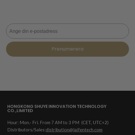
Missa aldrig en deal! Gå med nu för uppdateringar,
stiltips och 10% rabatt på din nästa beställning. 📩
E-post
Prenumerera
HONGKONG SHUYE INNOVATION TECHNOLOGY
CO.,LIMITED
Hour: Mon.- Fri. From 7 AM to 3 PM
(CET, UTC+2)
Distributors/Sales:
distribution@laifentech.com