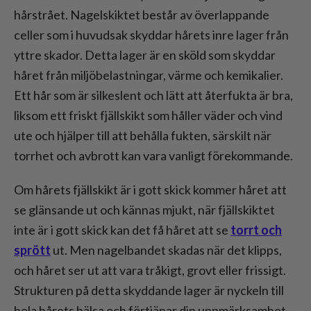
hårstrået. Nagelskiktet består av överlappande
celler som i huvudsak skyddar hårets inre lager från
yttre skador. Detta lager är en sköld som skyddar
håret från miljöbelastningar, värme och kemikalier.
Ett hår som är silkeslent och lätt att återfukta är bra,
liksom ett friskt fjällskikt som håller väder och vind
ute och hjälper till att behålla fukten, särskilt när
torrhet och avbrott kan vara vanligt förekommande.
Om hårets fjällskikt är i gott skick kommer håret att
se glänsande ut och kännas mjukt, när fjällskiktet
inte är i gott skick kan det få håret att se
torrt och
sprött
ut. Men nagelbandet skadas när det klipps,
och håret ser ut att vara tråkigt, grovt eller frissigt.
Strukturen på detta skyddande lager är nyckeln till
hela hårets hälsa och förtjänar din uppmärksamhet,