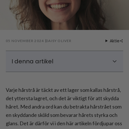
Aktie
05 NOVEMBER 2024
DAISY OLIVER
I denna artikel
Vad är hårstrået?
Hårets nagelbandsstruktur
Varje hårstrå är täckt av ett lager som kallas hårstrå,
Orsaker till skador på hårets nagelband
det yttersta lagret, och det är viktigt för att skydda
Hur reparerar man hårbotten?
håret. Med andra ord kan du betrakta hårstrået som
en skyddande sköld som bevarar hårets styrka och
glans. Det är därför vi i den här artikeln fördjupar oss