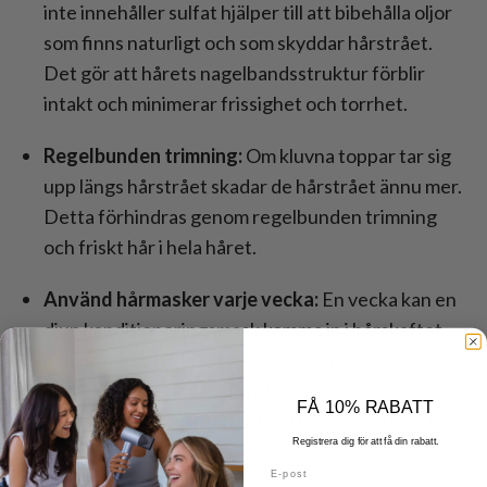
inte innehåller sulfat hjälper till att bibehålla oljor
som finns naturligt och som skyddar hårstrået.
Det gör att hårets nagelbandsstruktur förblir
intakt och minimerar frissighet och torrhet.
Regelbunden trimning:
Om kluvna toppar tar sig
upp längs hårstrået skadar de hårstrået ännu mer.
Detta förhindras genom regelbunden trimning
och friskt hår i hela håret.
Använd hårmasker varje vecka:
En vecka kan en
djup konditioneringsmask komma in i hårskaftet
och ge näringsämnen som stärker nagelbandet.
Keratin, protein och eteriska oljor är alla
FÅ 10% RABATT
ingredienser som hjälper till att läka hårstrået från
Registrera dig för att få din rabatt.
insidan och ut.
E-post