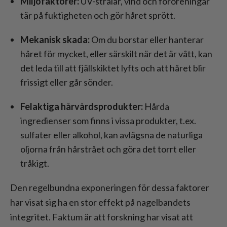
Miljöfaktorer:
UV-strålar, vind och föroreningar
tär på fuktigheten och gör håret sprött.
Mekanisk skada:
Om du borstar eller hanterar
håret för mycket, eller särskilt när det är vått, kan
det leda till att fjällskiktet lyfts och att håret blir
frissigt eller går sönder.
Felaktiga hårvårdsprodukter:
Hårda
ingredienser som finns i vissa produkter, t.ex.
sulfater eller alkohol, kan avlägsna de naturliga
oljorna från hårstrået och göra det torrt eller
tråkigt.
Den regelbundna exponeringen för dessa faktorer
har visat sig ha en stor effekt på nagelbandets
integritet. Faktum är att forskning har visat att