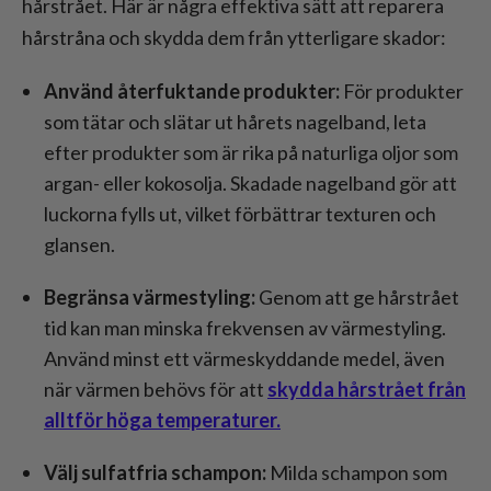
hårstrået. Här är några effektiva sätt att reparera
hårstråna och skydda dem från ytterligare skador:
Använd återfuktande produkter:
För produkter
som tätar och slätar ut hårets nagelband, leta
efter produkter som är rika på naturliga oljor som
argan- eller kokosolja. Skadade nagelband gör att
luckorna fylls ut, vilket förbättrar texturen och
glansen.
Begränsa värmestyling:
Genom att ge hårstrået
tid kan man minska frekvensen av värmestyling.
Använd minst ett värmeskyddande medel, även
när värmen behövs för att
skydda hårstrået från
alltför höga temperaturer.
Välj sulfatfria schampon:
Milda schampon som