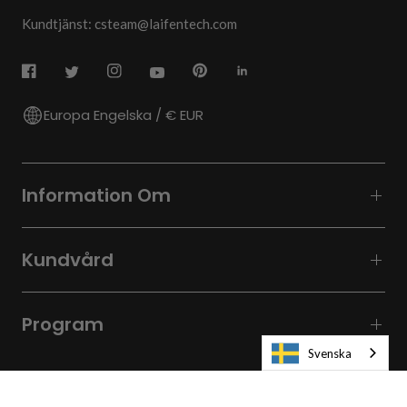
Kundtjänst: csteam@laifentech.com
Europa Engelska / € EUR
Information Om
Kundvård
Program
Svenska