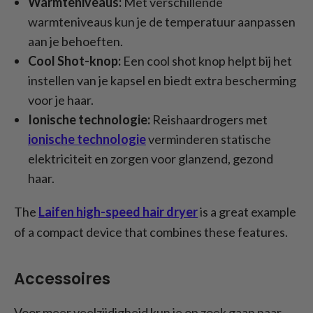
Warmteniveaus:
Met verschillende
warmteniveaus kun je de temperatuur aanpassen
aan je behoeften.
Cool Shot-knop:
Een cool shot knop helpt bij het
instellen van je kapsel en biedt extra bescherming
voor je haar.
Ionische technologie:
Reishaardrogers met
ionische technologie
verminderen statische
elektriciteit en zorgen voor glanzend, gezond
haar.
The
Laifen high-speed hair dryer
is a great example
of a compact device that combines these features.
Accessoires
Voor meer veelzijdigheid kun je op zoek gaan naar