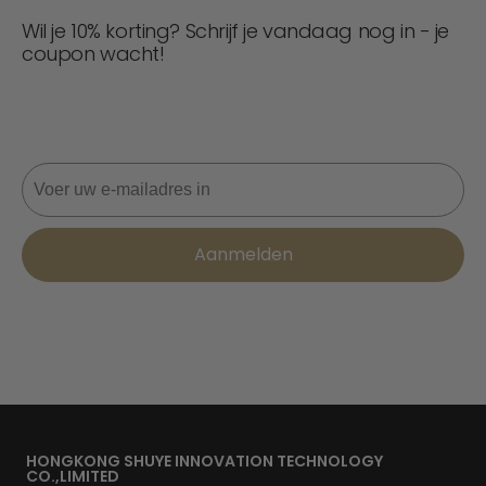
Wil je 10% korting? Schrijf je vandaag nog in - je
coupon wacht!
Mis nooit een deal! Word nu lid voor updates, stijltips en
10% korting op je volgende bestelling. 📩
E-mail
Aanmelden
HONGKONG SHUYE INNOVATION TECHNOLOGY
CO.,LIMITED