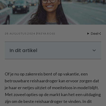
Deel
28 AUGUSTUS 2024
FREYA ROSS
In dit artikel
Waar moet je op letten bij het kopen van
een haardroger voor op reis?
Of je nu op zakenreis bent of op vakantie, een
Aanbevolen model reishaardroger
betrouwbare reishaardroger kan ervoor zorgen dat
Compact en lichtgewicht: De ideale
je haar er netjes uitziet of moeiteloos in model blijft.
reishaardroger
Met zoveel opties op de markt kan het een uitdaging
Reishaardroger: Veelgestelde vragen
zijn om de beste reishaardroger te vinden. In dit
Conclusie