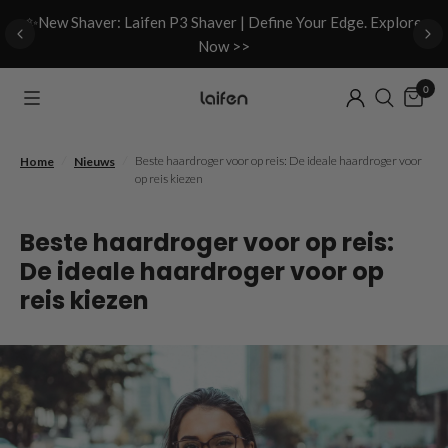
d
✨New Shaver: Laifen P3 Shaver | Define Your Edge. Explore
Now >>
0
/
/
Beste haardroger voor op reis: De ideale haardroger voor
Home
Nieuws
op reis kiezen
Beste haardroger voor op reis:
De ideale haardroger voor op
reis kiezen