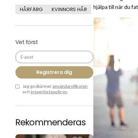
hjälpa till när du f
HÅRFÄRG
KVINNORS HÅR
Vet först
E-post
Registrera dig
Jag godkänner
användarvillkoren
och
integritetspolicyn
.
Rekommenderas