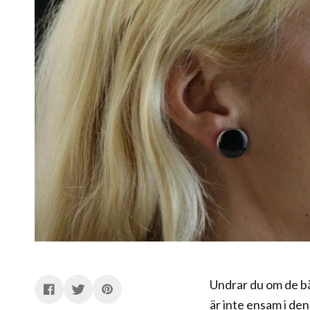
Undrar du om de bä
är inte ensam i den