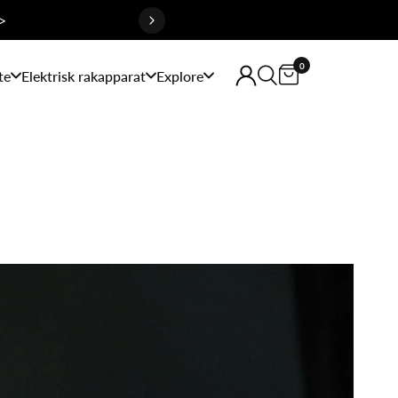
>
0
te
Elektrisk rakapparat
Explore