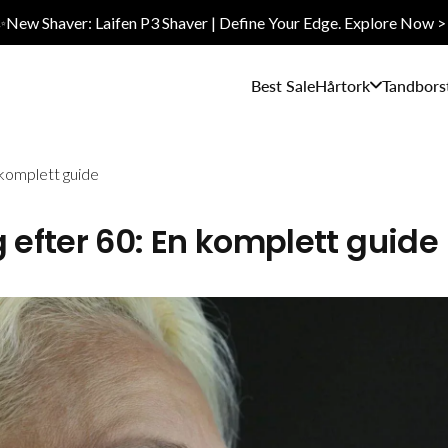
✨New Shaver: Laifen P3 Shaver | Define Your Edge. Explore Now >
Best Sale
Hårtork
Tandbors
komplett guide
efter 60: En komplett guide