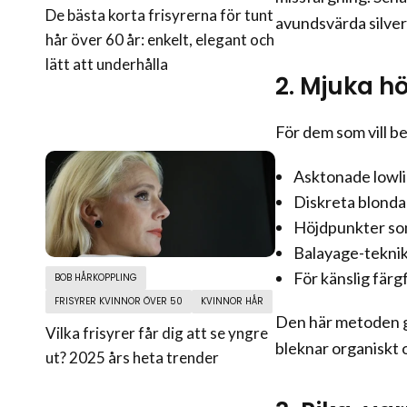
De bästa korta frisyrerna för tunt
avundsvärda silver
hår över 60 år: enkelt, elegant och
lätt att underhålla
2. Mjuka h
För dem som vill b
Asktonade lowlig
Diskreta blonda 
Höjdpunkter som
Balayage-teknik 
För känslig färg
BOB HÅRKOPPLING
FRISYRER KVINNOR ÖVER 50
KVINNOR HÅR
Den här metoden g
Vilka frisyrer får dig att se yngre
bleknar organiskt 
ut? 2025 års heta trender