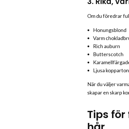
3. Rika, va
Om du föredrar ful
Honungsblond
Varm chokladbr
Rich auburn
Butterscotch
Karamellfärgade
Ljusa kopparton
När du väljer varma
skapar en skarp ko
Tips för
hår