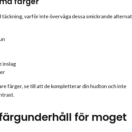
rma färger
l täckning, varför inte överväga dessa smickrande alternat
un
 inslag
er
re färger, se till att de kompletterar din hudton och inte
ntrast.
 färgunderhåll för moget