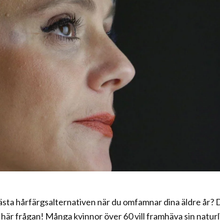
sta hårfärgsalternativen när du omfamnar dina äldre år? 
 här frågan! Många kvinnor över 60 vill framhäva sin naturl