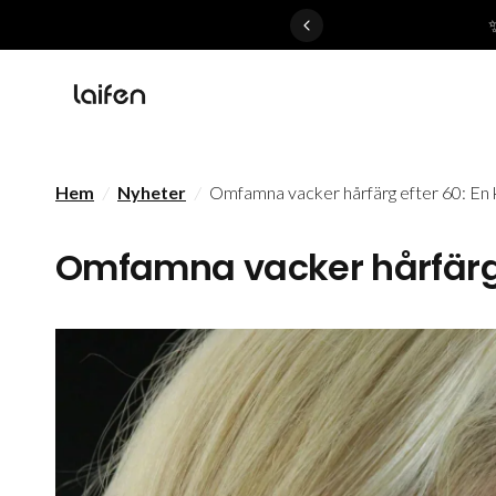
 gentle for everyone>>
Hem
/
Nyheter
/
Omfamna vacker hårfärg efter 60: En 
Omfamna vacker hårfärg 