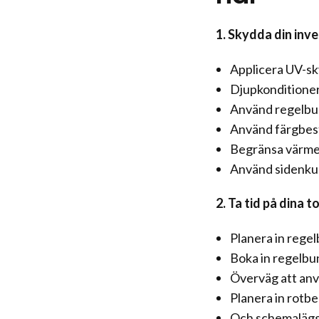
1. Skydda din inv
Applicera UV-sk
Djupkonditioner
Använd regelbun
Använd färgbes
Begränsa värmen
Använd sidenkud
2. Ta tid på dina 
Planera in regel
Boka in regelbu
Överväg att anvä
Planera in rotbe
Och schemalägg