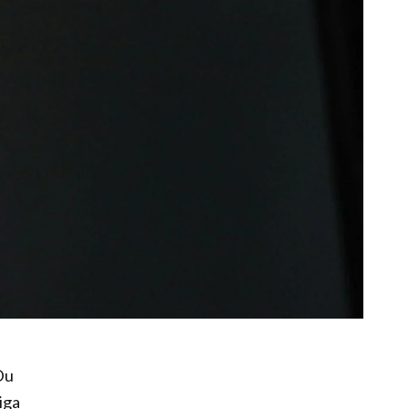
Du
iga