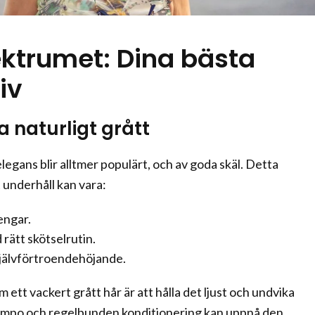
ktrumet: Dina bästa
iv
 naturligt grått
elegans blir alltmer populärt, och av goda skäl. Detta
 underhåll kan vara:
engar.
rätt skötselrutin.
jälvförtroendehöjande.
tt vackert grått hår är att hålla det ljust och undvika
ampo och regelbunden konditionering kan uppnå den