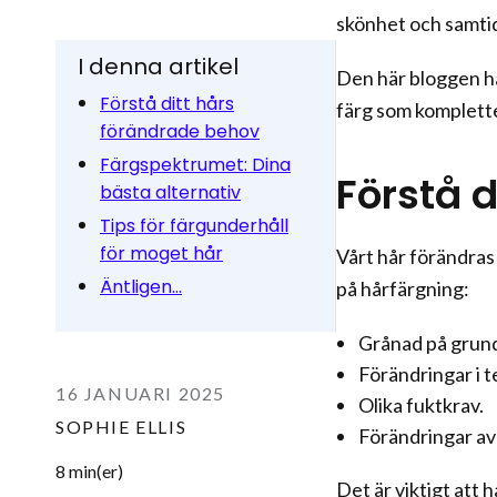
skönhet och samtidi
I denna artikel
Den här bloggen ha
Förstå ditt hårs
färg som komplette
förändrade behov
Färgspektrumet: Dina
Förstå 
bästa alternativ
Tips för färgunderhåll
för moget hår
Vårt hår förändras 
Äntligen...
på hårfärgning:
Grånad på grund
Förändringar i t
16 JANUARI 2025
Olika fuktkrav.
SOPHIE ELLIS
Förändringar av 
8 min(er)
Det är viktigt att 