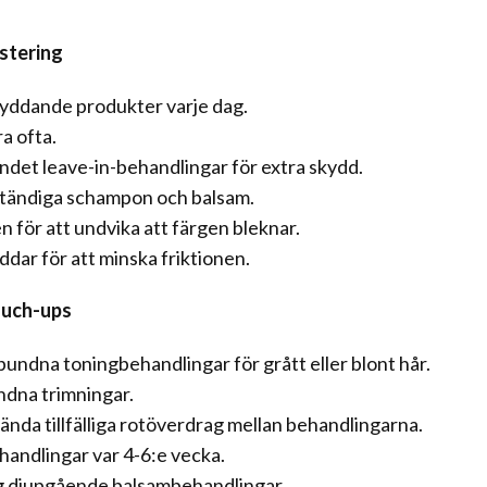
estering
yddande produkter varje dag.
a ofta.
det leave-in-behandlingar för extra skydd.
tändiga schampon och balsam.
 för att undvika att färgen bleknar.
dar för att minska friktionen.
touch-ups
bundna toningbehandlingar för grått eller blont hår.
ndna trimningar.
nda tillfälliga rotöverdrag mellan behandlingarna.
handlingar var 4-6:e vecka.
 djupgående balsambehandlingar.