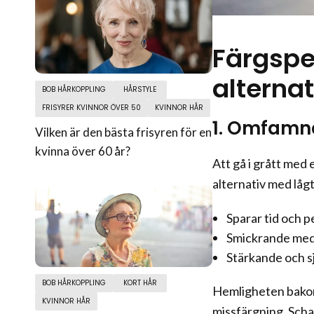
Färgspe
alternat
BOB HÅRKOPPLING
HÅRSTYLE
FRISYRER KVINNOR ÖVER 50
KVINNOR HÅR
1. Omfamna
Vilken är den bästa frisyren för en
kvinna över 60 år?
Att gå i grått med 
alternativ med lågt
Sparar tid och p
Smickrande med 
Stärkande och s
BOB HÅRKOPPLING
KORT HÅR
Hemligheten bakom e
KVINNOR HÅR
missfärgning. Sch